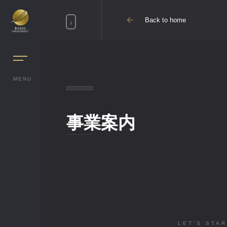
Back to home
MENU
事業案内
LET’S STA