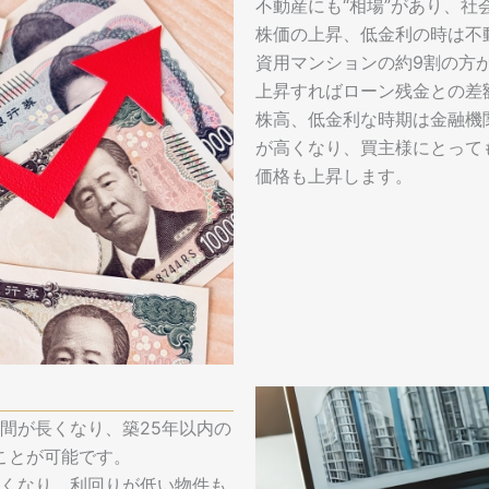
不動産にも“相場”があり、
株価の上昇、低金利の時は不
資用マンションの約9割の方
上昇すればローン残金との差
株高、低金利な時期は金融機
が高くなり、買主様にとって
価格も上昇します。
間が長くなり、築25年以内の
ことが可能です。
くなり、利回りが低い物件も