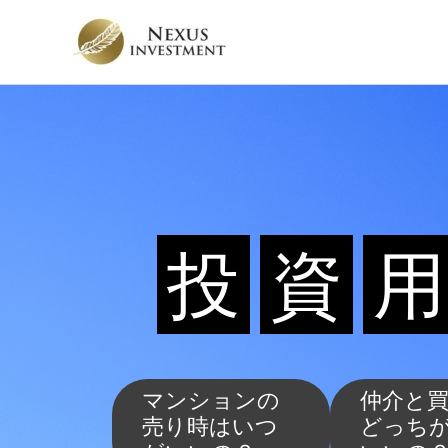
内
容
を
ス
キ
ッ
プ
投
資
用
マンションの
仲介と
売り時はいつ
どっち