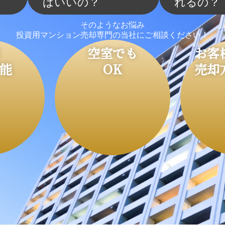
？
ばいいの？
れるの？
そのようなお悩み
投資用マンション
売却専門の当社にご相談ください！
空室でも
お客
能
OK
売却