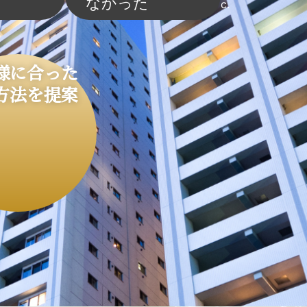
なかった
c.
様に
合った
方法を
提案