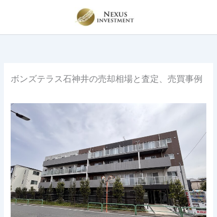
内
容
を
ス
キ
ッ
プ
ボンズテラス石神井の売却相場と査定、売買事例