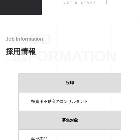
LET’S START
//JOB
Job Information
採用情報
INFORMATION
役職
投資用不動産のコンサルタント
募集対象
学歴不問